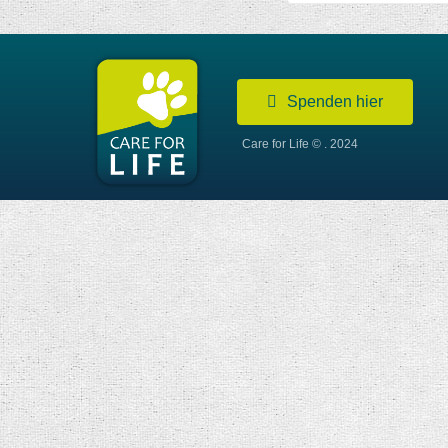
Spenden hier
Care for Life © . 2024