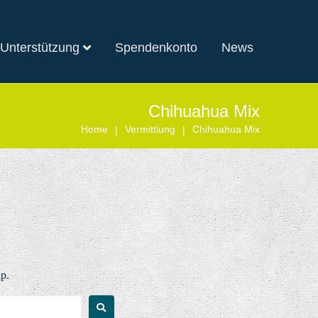
 Unterstützung
Spendenkonto
News
Chihuahua Mix
Home
Vermittlung
Chihuahua Mix
|
|
lp.