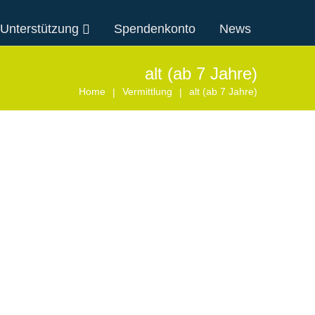
 Unterstützung
Spendenkonto
News
alt (ab 7 Jahre)
Home
Vermittlung
alt (ab 7 Jahre)
|
|