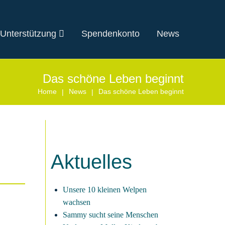
 Unterstützung
Spendenkonto
News
Das schöne Leben beginnt
Home
News
Das schöne Leben beginnt
|
|
Aktuelles
Unsere 10 kleinen Welpen
wachsen
Sammy sucht seine Menschen