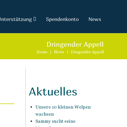
Unterstützung
Spendenkonto
News
Dringender Appell
Home
|
News
|
Dringender Appell
Aktuelles
Unsere 10 kleinen Welpen
wachsen
Sammy sucht seine