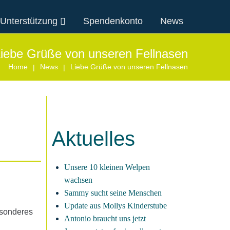
 Unterstützung
Spendenkonto
News
iebe Grüße von unseren Fellnasen
Home
News
Liebe Grüße von unseren Fellnasen
|
|
Aktuelles
Unsere 10 kleinen Welpen
wachsen
Sammy sucht seine Menschen
Update aus Mollys Kinderstube
esonderes
Antonio braucht uns jetzt