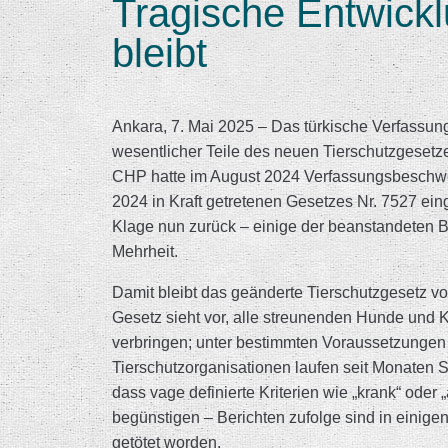
Tragische Entwickl
bleibt
Ankara, 7. Mai 2025 – Das türkische Verfassun
wesentlicher Teile des neuen Tierschutzgesetze
CHP hatte im August 2024 Verfassungsbeschwer
2024 in Kraft getretenen Gesetzes Nr. 7527 ein
Klage nun zurück – einige der beanstandeten 
Mehrheit.
Damit bleibt das geänderte Tierschutzgesetz vol
Gesetz sieht vor, alle streunenden Hunde und 
verbringen; unter bestimmten Voraussetzungen e
Tierschutzorganisationen laufen seit Monaten 
dass vage definierte Kriterien wie „krank“ ode
begünstigen – Berichten zufolge sind in einige
getötet worden.