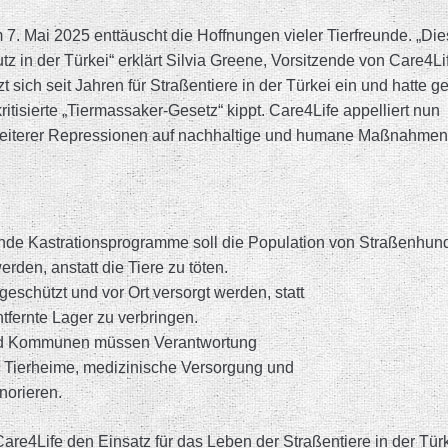
7. Mai 2025 enttäuscht die Hoffnungen vieler Tierfreunde. „Di
utz in der Türkei“ erklärt Silvia Greene, Vorsitzende von Care4Li
sich seit Jahren für Straßentiere in der Türkei ein und hatte ge
itisierte „Tiermassaker-Gesetz“ kippt. Care4Life appelliert nun
t weiterer Repressionen auf nachhaltige und humane Maßnahmen
kende Kastrationsprogramme soll die Population von Straßenhun
rden, anstatt die Tiere zu töten.
geschützt und vor Ort versorgt werden, statt
tfernte Lager zu verbringen.
und Kommunen müssen Verantwortung
r Tierheime, medizinische Versorgung und
norieren.
are4Life den Einsatz für das Leben der Straßentiere in der Tür