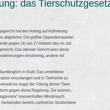
ung: das Tierschutzgeset
gsgericht hat den Antrag auf Aufhebung
s abgelehnt. Die größte Oppositionspartei
de gegen 16 von 17 Artikeln des im Juli
gereicht. Das oberste Gericht wies diese
Bestimmungen einstimmig, andere mit
lumfänglich in Kraft. Das umstrittene
Katzen einzufangen und in Tierheime zu
rlaubt es sogar die Tötung dieser Tiere.
Sturm gegen diese Regelung. Sie warnen,
r „aggressiv“ massenhaften Missbrauch
n Gemeinden bereits zahlreiche Straßentiere