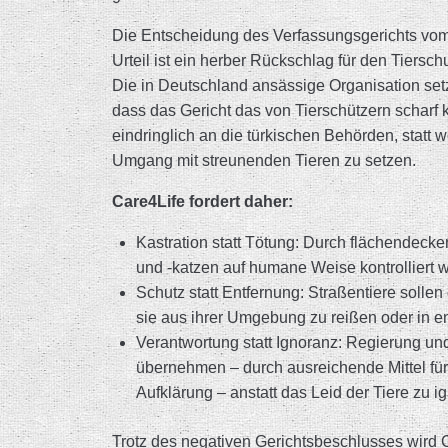
Die Entscheidung des Verfassungsgerichts vom 
Urteil ist ein herber Rückschlag für den Tiersch
Die in Deutschland ansässige Organisation setzt 
dass das Gericht das von Tierschützern scharf kr
eindringlich an die türkischen Behörden, stat
Umgang mit streunenden Tieren zu setzen.
Care4Life fordert daher:
Kastration statt Tötung: Durch flächendec
und -katzen auf humane Weise kontrolliert we
Schutz statt Entfernung: Straßentiere sollen 
sie aus ihrer Umgebung zu reißen oder in en
Verantwortung statt Ignoranz: Regierung 
übernehmen – durch ausreichende Mittel fü
Aufklärung – anstatt das Leid der Tiere zu ig
Trotz des negativen Gerichtsbeschlusses wird C