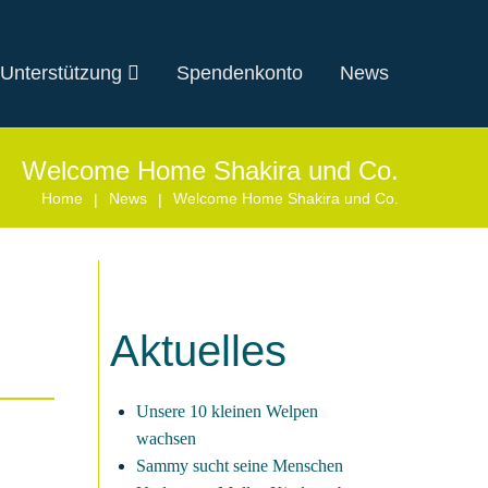
 Unterstützung
Spendenkonto
News
Welcome Home Shakira und Co.
Home
News
Welcome Home Shakira und Co.
|
|
Aktuelles
Unsere 10 kleinen Welpen
wachsen
Sammy sucht seine Menschen