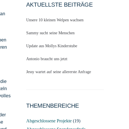
AKTUELLSTE BEITRÄGE
 an
Unsere 10 kleinen Welpen wachsen
Sammy sucht seine Menschen
ben
Update aus Mollys Kinderstube
eren
Antonio braucht uns jetzt
Jessy wartet auf seine allererste Anfrage
 die
keln
volles
THEMENBEREICHE
der
Abgeschlossene Projekte
(19)
se