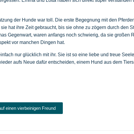
ergessen. Emma und Lotta haben sich direkt super verstanden
ätzung der Hunde war toll. Die erste Begegnung mit den Pferde
 sie hat ihre Zeit gebraucht, bis sie ohne zu zögern durch den St
mmas Gegenwart, waren anfangs noch schwierig, da sie großen 
espekt vor manchen Dingen hat.
fach nur glücklich mit ihr. Sie ist so eine liebe und treue Seel
wieder aufs Neue dafür entscheiden, einem Hund aus dem Tiers
auf einen vierbeinigen Freund