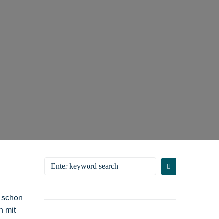
s schon
n mit