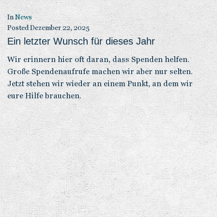
In
News
Posted
Dezember 22, 2025
Ein letzter Wunsch für dieses Jahr
Wir erinnern hier oft daran, dass Spenden helfen.
Große Spendenaufrufe machen wir aber nur selten.
Jetzt stehen wir wieder an einem Punkt, an dem wir
eure Hilfe brauchen.
In
News
Posted
Dezember 20, 2025
Welcome Home Gracie und Alex
Unsere beiden Witzbolde Gracie und Alex durften diese
Woche endlich nach Hause.