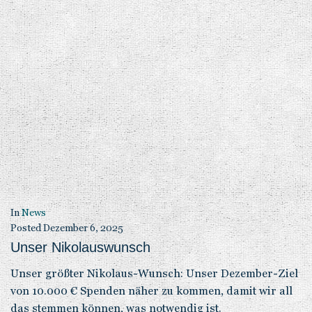
vergangenen Tagen ihre große Reise ins Für-immer-
Glück antreten!
In
News
Posted
November 28, 2025
Dringender Spendenaufruf für sechs Hunde
Wir haben zwei Golden Retriever und vier
Mischlingshunde aus einem Public Shelter in der
Türkei übernommen. Als unsere istanbuler
Tierschützerin Özlem sie in Empfang nahmen, waren
alle sechs Hunde in einem schlimmen Zustand.