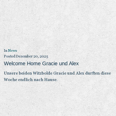
In
News
Posted
Dezember 6, 2025
Unser Nikolauswunsch
Unser größter Nikolaus-Wunsch: Unser Dezember-Ziel
von 10.000 € Spenden näher zu kommen, damit wir all
das stemmen können, was notwendig ist.
In
News
Posted
Dezember 1, 2025
Welcome Home Leydi und Lotti
Unsere liebe Leydi und unsere liebe Lotti durften in den